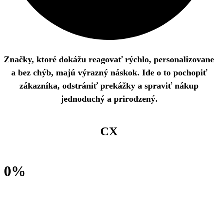
Značky, ktoré dokážu reagovať rýchlo, personalizovane
a bez chýb, majú výrazný náskok. Ide o to pochopiť
zákazníka, odstrániť prekážky a spraviť nákup
jednoduchý a prirodzený.
CX
zlepšenie touchpointov, odstránenie prekážok, posilnenie dôvery
0
%
73 % zákazníkov uvádza, že zážitok je kľúčovým faktorom pri
rozhodovaní