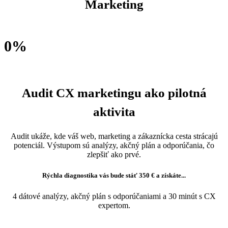
Marketing
výkonnejšie kampane, lepší konverzný pomer, relevantnejší obsah
0
%
lídri v oblasti CX zvyšujú tržby o 80% rýchlejšie ako konkurencia
Audit CX marketingu ako pilotná
aktivita
Audit ukáže, kde váš web, marketing a zákaznícka cesta strácajú
potenciál. Výstupom sú analýzy, akčný plán a odporúčania, čo
zlepšiť ako prvé.
Rýchla diagnostika vás bude stáť 350 € a získáte...
4 dátové analýzy, akčný plán s odporúčaniami a 30 minút s CX
expertom.