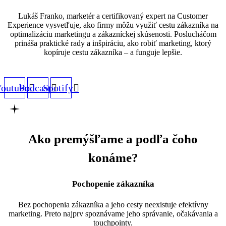
Lukáš Franko, marketér a certifikovaný expert na Customer
Experience vysvetľuje, ako firmy môžu využiť cestu zákazníka na
optimalizáciu marketingu a zákazníckej skúsenosti. Poslucháčom
prináša praktické rady a inšpiráciu, ako robiť marketing, ktorý
kopíruje cestu zákazníka – a funguje lepšie.
outube
Podcast
Spotify
Ako premýšľame a podľa čoho
konáme?
Pochopenie zákazníka
Bez pochopenia zákazníka a jeho cesty neexistuje efektívny
marketing. Preto najprv spoznávame jeho správanie, očakávania a
touchpointy.