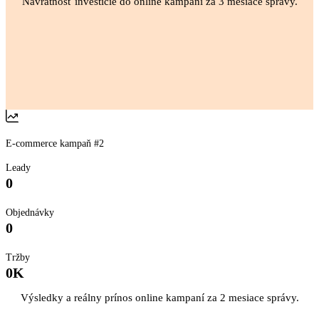
Návratnosť investície do online kampaní za 3 mesiace správy.
E-commerce kampaň #2
Leady
0
Objednávky
0
Tržby
0
K
Výsledky a reálny prínos online kampaní za 2 mesiace správy.