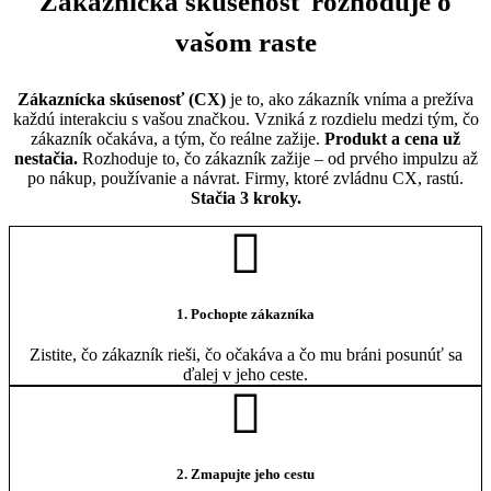
Zákaznícka skúsenosť rozhoduje o
vašom raste
Zákaznícka skúsenosť (CX)
je to, ako zákazník vníma a prežíva
každú interakciu s vašou značkou. Vzniká z rozdielu medzi tým, čo
zákazník očakáva, a tým, čo reálne zažije.
Produkt a cena už
nestačia.
Rozhoduje to, čo zákazník zažije – od prvého impulzu až
po nákup, používanie a návrat. Firmy, ktoré zvládnu CX, rastú.
Stačia 3 kroky.
1. Pochopte zákazníka
Zistite, čo zákazník rieši, čo očakáva a čo mu bráni posunúť sa
ďalej v jeho ceste.
2. Zmapujte jeho cestu